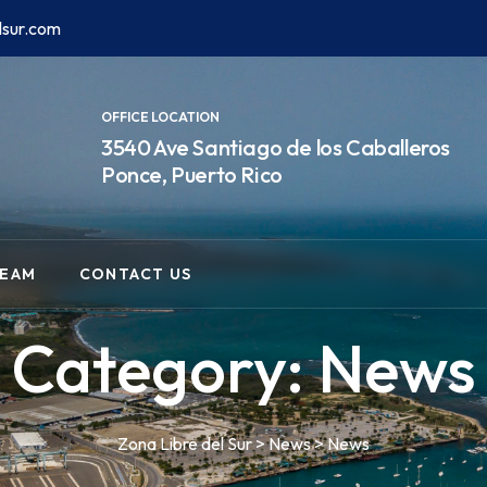
lsur.com
OFFICE LOCATION
3540 Ave Santiago de los Caballeros
Ponce, Puerto Rico
EAM
CONTACT US
Category:
News
Zona Libre del Sur
>
News
>
News